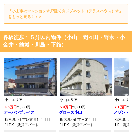
『小山市のマンション☆戸建て☆メゾネット（テラスハウス）☆』
をもっと見る！＞＞
各駅徒歩１５分以内物件（小山・間々田・野木・小
金井・結城・川島・下館）
小山エリア
小山エリア
小山エリ
6.5万円
/4,500円
5.8万円
/4,000円
7.1万円
/4
アーバンプレイス
グロース小山
メゾン・
栃木県小山市駅東通り１丁目-
栃木県小山市三峯１丁目-
栃木県小山
1LDK 賃貸アパート
1LDK 賃貸アパート
1K 賃貸