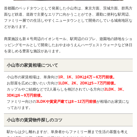
首都圏のベッドタウンとして発展した小山市は、東京方面、茨城方面、群馬方
面など鉄道、道路で主要なエリアに向かうことができ、通勤に便利な駅周辺、
ファミリー層での生活しやすくニュータウンとして開発のしている城南地区な
どがあります。
商業施設も新４号周辺のイオンモール、駅周辺のロブレ、遊園地の跡地をショ
ッピングモールとして開発したおやまゆうえんハーヴェストウォークなど休日
を楽しめる豊富な施設があります。
小山市の
家賃相場について
小山市の家賃相場は、単身向け
1R、1K、1DKは4万～6万円前後。
お部屋を広めに使いたい方向け
1LDK、2K、2DKは5～7万円前後。
カップルやご結婚などで2人暮らしを検討されている方向け
2LDK、3K、
3DKは6～9万円前後。
ファミリー向けの
3LDKや賃貸戸建ては8～12万円前後
が相場のお家賃にな
っております。
小山市の
賃貸物件探しのコツ
駅からは少し離れますが、単身者からファミリー層まで生活の基盤を考え