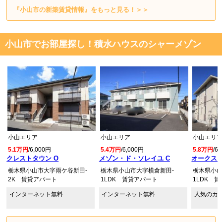
『小山市の新築賃貸情報』をもっと見る！＞＞
小山市でお部屋探し！積水ハウスのシャーメゾン
小山エリア
小山エリア
小山エリ
5.1万円
/6,000円
5.4万円
/6,000円
5.8万円
/6
クレストタウン O
メゾン・ド・ソレイユ C
オークス 
栃木県小山市大字雨ケ谷新田-
栃木県小山市大字横倉新田-
栃木県小山
2K 賃貸アパート
1LDK 賃貸アパート
1LDK 
インターネット無料
インターネット無料
人気のカ