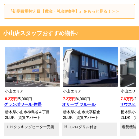
『初期費用控え目【敷金・礼金0物件】』をもっと見る！＞＞
小山店スタッフおすすめ物件♪
小山エリア
小山エリア
小山エリ
8.2万円
/5,000円
7.2万円
/4,000円
7.6万円
/2
グランポワール 住居
オリーブ フルール
サウスヒル
栃木県小山市神鳥谷４丁目-
栃木県小山市大字横倉-
栃木県小山
2LDK 賃貸アパート
2LDK 賃貸アパート
2LDK 
ＩＨクッキングヒーター完備
IHコンログリル付き
追焚機能