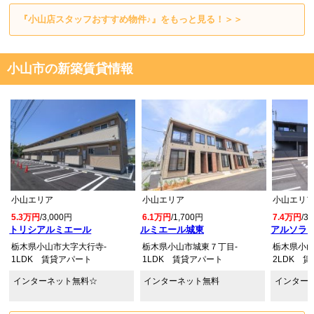
『小山店スタッフおすすめ物件♪』をもっと見る！＞＞
小山市の新築賃貸情報
小山エリア
小山エリア
小山エリ
5.3万円
/3,000円
6.1万円
/1,700円
7.4万円
/3
トリシアルミエール
ルミエール城東
アルソラー
栃木県小山市大字大行寺-
栃木県小山市城東７丁目-
栃木県小山
1LDK 賃貸アパート
1LDK 賃貸アパート
2LDK 
インターネット無料☆
インターネット無料
インター