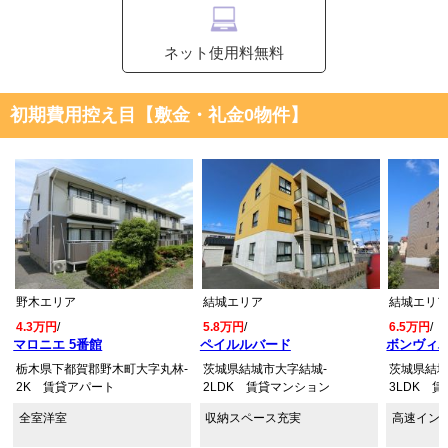
ネット使用料無料
初期費用控え目【敷金・礼金0物件】
野木エリア
結城エリア
結城エリ
4.3万円
/
5.8万円
/
6.5万円
/
マロニエ 5番館
ペイルルバード
ボンヴィ
栃木県下都賀郡野木町大字丸林-
茨城県結城市大字結城-
茨城県結城
2K 賃貸アパート
2LDK 賃貸マンション
3LDK 
全室洋室
収納スペース充実
高速イン