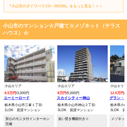
『小山市のダイワハウスD－ROOM』をもっと見る！＞＞
小山市のマンション☆戸建て☆メゾネット（テラス
ハウス）☆
小山エリア
小山エリア
小山エリ
6.5万円
/3,000円
8万円
/5,000円
12.5万円
/
ユーミーロード
スカイシティー神山
グラン・シ
栃木県小山市三峯１丁目-
栃木県小山市神山２丁目-
栃木県小山
1LDK 賃貸マンション
3LDK 賃貸マンション
3LDK 
安心のモニタ付インターホン
追い焚き機能付き☆
メゾネット
完備