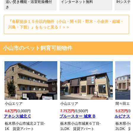
追い焚き機能・浴室乾燥機付
インターネット無料
IHシステ
き
『各駅徒歩１５分以内物件（小山・間々田・野木・小金井・結城・
川島・下館）』をもっと見る！＞＞
小山市のペット飼育可能物件
小山エリア
小山エリア
間々田エ
4.6万円
/3,000円
7.75万円
/3,500円
5.5万円
/3
アネシス城北 C
ブルースター 城東 B
ルピナス
栃木県小山市城北２丁目-
栃木県小山市城東６丁目-
栃木県小山
1K 賃貸アパート
1LDK 賃貸アパート
2LDK 