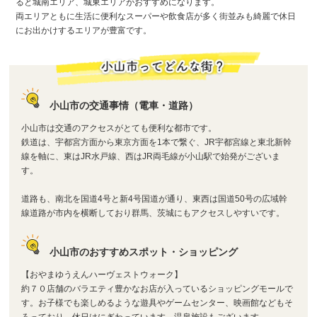
ると城南エリア、城東エリアがおすすめになります。
両エリアともに生活に便利なスーパーや飲食店が多く街並みも綺麗で休日
にお出かけするエリアが豊富です。
小山市の交通事情（電車・道路）
小山市は交通のアクセスがとても便利な都市です。
鉄道は、宇都宮方面から東京方面を1本で繋ぐ、JR宇都宮線と東北新幹
線を軸に、東はJR水戸線、西はJR両毛線が小山駅で始発がございま
す。
道路も、南北を国道4号と新4号国道が通り、東西は国道50号の広域幹
線道路が市内を横断しており群馬、茨城にもアクセスしやすいです。
小山市のおすすめスポット・ショッピング
【おやまゆうえんハーヴェストウォーク】
約７０店舗のバラエティ豊かなお店が入っているショッピングモールで
す。お子様でも楽しめるような遊具やゲームセンター、映画館などもそ
ろっており、休日はにぎわっています。温泉施設もございます。