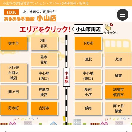
小山市の賃貸(賃貸マンション・アパート)物件情報 - 栃木県
羽川
栃木市
下野市
喜沢
若木
城北
犬塚
花垣
大行寺
白鴎大
中心地
中心地
城東
城西
(西口)
(東口)
神鳥谷
駅南
結城市
間々田
栗宮
土塔
筑西市
雨ヶ谷
野木町
古河市
城南
横倉