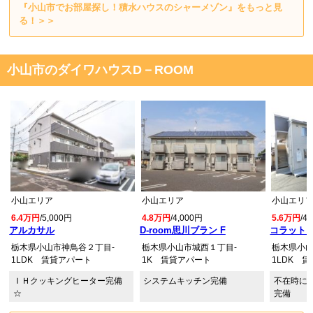
『小山市でお部屋探し！積水ハウスのシャーメゾン』をもっと見
る！＞＞
小山市のダイワハウスD－ROOM
小山エリア
小山エリア
小山エリ
6.4万円
/5,000円
4.8万円
/4,000円
5.6万円
/4
アルカサル
D-room思川ブラン F
コラット 
栃木県小山市神鳥谷２丁目-
栃木県小山市城西１丁目-
栃木県小山
1LDK 賃貸アパート
1K 賃貸アパート
1LDK 
ＩＨクッキングヒーター完備
システムキッチン完備
不在時に
☆
完備