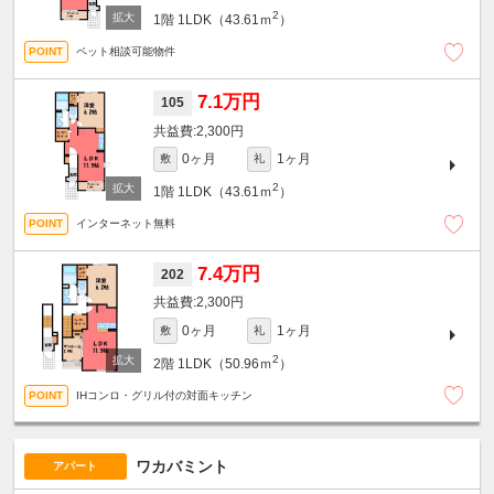
2
1階
1LDK（43.61ｍ
）
ペット相談可能物件
7.1万円
105
2,300円
0ヶ月
1ヶ月
敷
礼
2
1階
1LDK（43.61ｍ
）
インターネット無料
7.4万円
202
2,300円
0ヶ月
1ヶ月
敷
礼
2
2階
1LDK（50.96ｍ
）
IHコンロ・グリル付の対面キッチン
ワカバミント
アパート