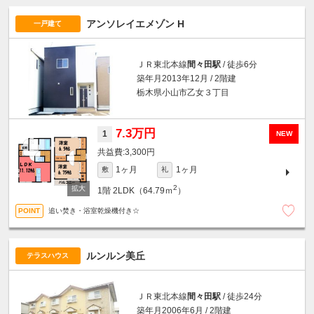
アンソレイエメゾン H
一戸建て
ＪＲ東北本線
間々田駅
/ 徒歩6分
築年月2013年12月 / 2階建
栃木県小山市乙女３丁目
7.3万円
1
NEW
3,300円
1ヶ月
1ヶ月
敷
礼
2
1階
2LDK（64.79ｍ
）
追い焚き・浴室乾燥機付き☆
ルンルン美丘
テラスハウス
ＪＲ東北本線
間々田駅
/ 徒歩24分
築年月2006年6月 / 2階建