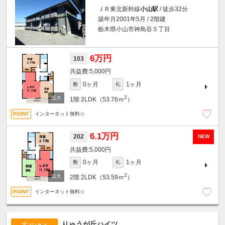
ＪＲ東北新幹線
小山駅
/ 徒歩32分
築年月2001年5月 / 2階建
栃木県小山市神鳥谷５丁目
6万円
103
5,000円
0ヶ月
1ヶ月
敷
礼
2
1階
2LDK（53.76ｍ
）
インターネット無料☆
6.1万円
202
NEW
5,000円
0ヶ月
1ヶ月
敷
礼
2
2階
2LDK（53.59ｍ
）
インターネット無料☆
りゅうが丘ハイツ
マンション