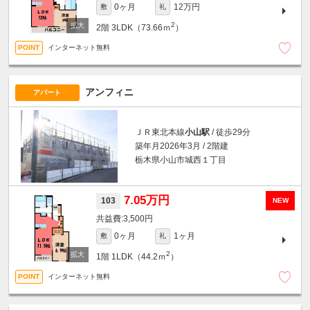
0ヶ月
12万円
敷
礼
2
2階
3LDK（73.66ｍ
）
インターネット無料
アンフィニ
アパート
ＪＲ東北本線
小山駅
/ 徒歩29分
築年月2026年3月 / 2階建
栃木県小山市城西１丁目
7.05万円
103
NEW
3,500円
0ヶ月
1ヶ月
敷
礼
2
1階
1LDK（44.2ｍ
）
インターネット無料