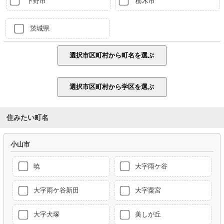
下野市
栃木市
茨城県
住みたい町名
小山市
暁
大字雨ケ谷
大字雨ケ谷新田
大字粟宮
大字犬塚
美しが丘