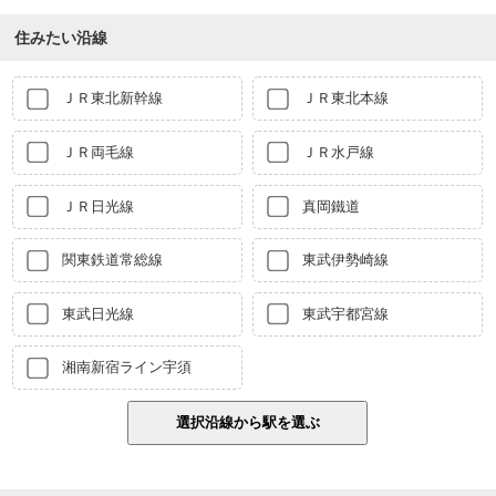
住みたい沿線
ＪＲ東北新幹線
ＪＲ東北本線
ＪＲ両毛線
ＪＲ水戸線
ＪＲ日光線
真岡鐵道
関東鉄道常総線
東武伊勢崎線
東武日光線
東武宇都宮線
湘南新宿ライン宇須