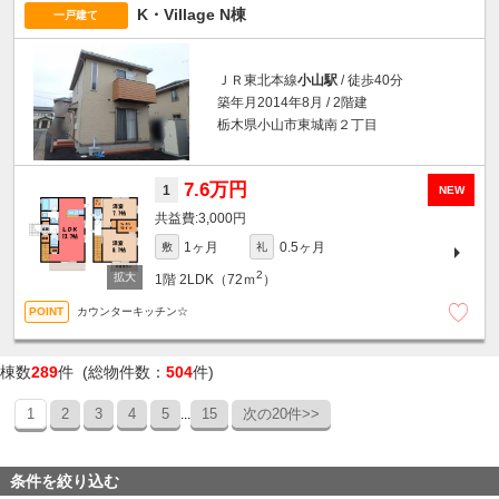
K・Village N棟
一戸建て
ＪＲ東北本線
小山駅
/ 徒歩40分
築年月2014年8月 / 2階建
栃木県小山市東城南２丁目
7.6万円
1
NEW
3,000円
1ヶ月
0.5ヶ月
敷
礼
2
1階
2LDK（72ｍ
）
カウンターキッチン☆
棟数
289
件 (総物件数：
504
件)
1
2
3
4
5
15
次の20件>>
...
条件を絞り込む