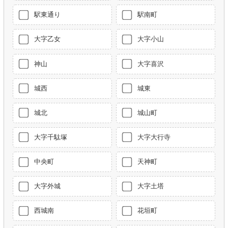
駅東通り
駅南町
大字乙女
大字小山
神山
大字喜沢
城西
城東
城北
城山町
大字千駄塚
大字大行寺
中央町
天神町
大字外城
大字土塔
西城南
花垣町