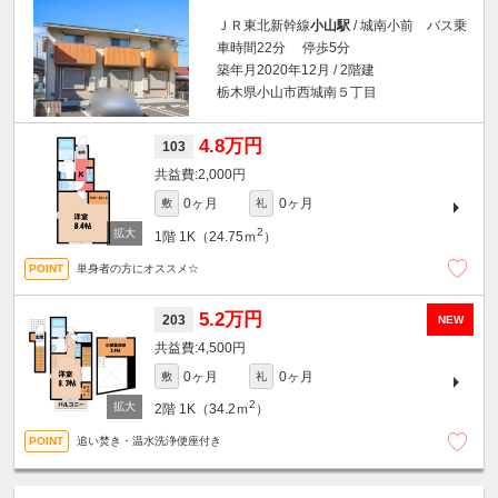
ＪＲ東北新幹線
小山駅
/ 城南小前 バス乗
車時間22分 停歩5分
築年月2020年12月 / 2階建
栃木県小山市西城南５丁目
4.8万円
103
2,000円
0ヶ月
0ヶ月
敷
礼
2
1階
1K（24.75ｍ
）
単身者の方にオススメ☆
5.2万円
203
NEW
4,500円
0ヶ月
0ヶ月
敷
礼
2
2階
1K（34.2ｍ
）
追い焚き・温水洗浄便座付き