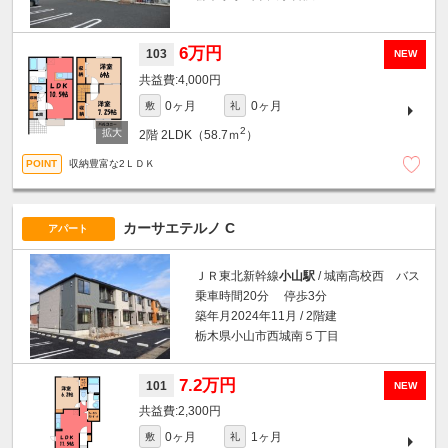
6万円
103
NEW
4,000円
0ヶ月
0ヶ月
敷
礼
2
2階
2LDK（58.7ｍ
）
収納豊富な2ＬＤＫ
カーサエテルノ C
アパート
ＪＲ東北新幹線
小山駅
/ 城南高校西 バス
乗車時間20分 停歩3分
築年月2024年11月 / 2階建
栃木県小山市西城南５丁目
7.2万円
101
NEW
2,300円
0ヶ月
1ヶ月
敷
礼