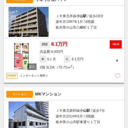
ＪＲ東北本線
小山駅
/ 徒歩18分
築年月1997年1月 / 6階建
栃木県小山市八幡町１丁目
8.1万円
202
NEW
4,000円
0ヶ月
8.1万円
敷
礼
2
2階
3LDK（70.75ｍ
）
インターネット無料☆
MKマンション
マンション
ＪＲ東北新幹線
小山駅
/ 徒歩7分
築年月2014年6月 / 3階建
栃木県小山市駅東通り１丁目