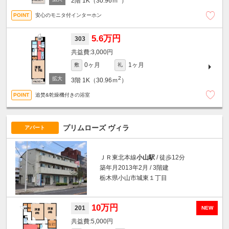
2階
1K（30.96ｍ
）
安心のモニタ付インターホン
5.6万円
303
3,000円
0ヶ月
1ヶ月
敷
礼
2
3階
1K（30.96ｍ
）
追焚&乾燥機付きの浴室
プリムローズ ヴィラ
アパート
ＪＲ東北本線
小山駅
/ 徒歩12分
築年月2013年2月 / 3階建
栃木県小山市城東１丁目
10万円
201
NEW
5,000円