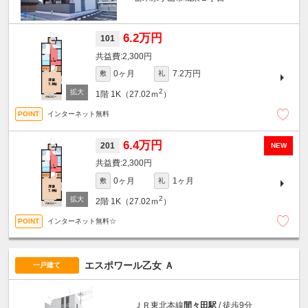
6.2万円
101
2,300円
0ヶ月
7.2万円
敷
礼
2
1階
1K（27.02ｍ
）
インターネット無料
6.4万円
201
NEW
2,300円
0ヶ月
1ヶ月
敷
礼
2
2階
1K（27.02ｍ
）
インターネット無料☆
エスポワール乙女 Ａ
一戸建て
ＪＲ東北本線
間々田駅
/ 徒歩9分