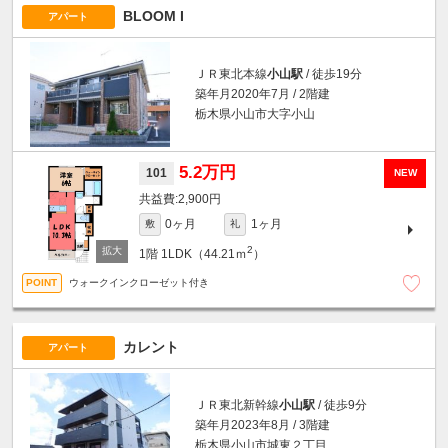
BLOOM I
アパート
ＪＲ東北本線
小山駅
/ 徒歩19分
築年月2020年7月 / 2階建
栃木県小山市大字小山
5.2万円
101
NEW
2,900円
0ヶ月
1ヶ月
敷
礼
2
1階
1LDK（44.21ｍ
）
ウォークインクローゼット付き
カレント
アパート
ＪＲ東北新幹線
小山駅
/ 徒歩9分
築年月2023年8月 / 3階建
栃木県小山市城東２丁目