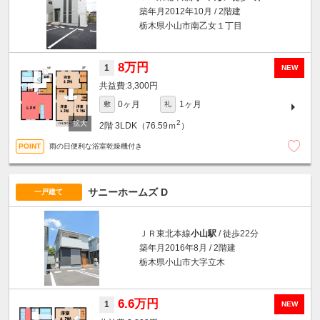
築年月2012年10月 / 2階建
栃木県小山市南乙女１丁目
8万円
1
NEW
3,300円
0ヶ月
1ヶ月
敷
礼
2
2階
3LDK（76.59ｍ
）
雨の日便利な浴室乾燥機付き
サニーホームズ D
一戸建て
ＪＲ東北本線
小山駅
/ 徒歩22分
築年月2016年8月 / 2階建
栃木県小山市大字立木
6.6万円
1
NEW