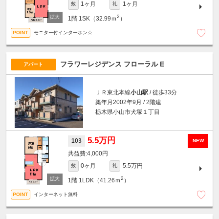
1ヶ月
1ヶ月
敷
礼
2
1階
1SK（32.99ｍ
）
モニター付インターホン☆
フラワーレジデンス フローラル E
アパート
ＪＲ東北本線
小山駅
/ 徒歩33分
築年月2002年9月 / 2階建
栃木県小山市犬塚１丁目
5.5万円
103
NEW
4,000円
0ヶ月
5.5万円
敷
礼
2
1階
1LDK（41.26ｍ
）
インターネット無料