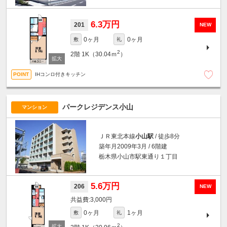
6.3万円
201
NEW
0ヶ月
0ヶ月
敷
礼
2
2階
1K（30.04ｍ
）
IHコンロ付きキッチン
パークレジデンス小山
マンション
ＪＲ東北本線
小山駅
/ 徒歩8分
築年月2009年3月 / 6階建
栃木県小山市駅東通り１丁目
5.6万円
206
NEW
3,000円
0ヶ月
1ヶ月
敷
礼
2