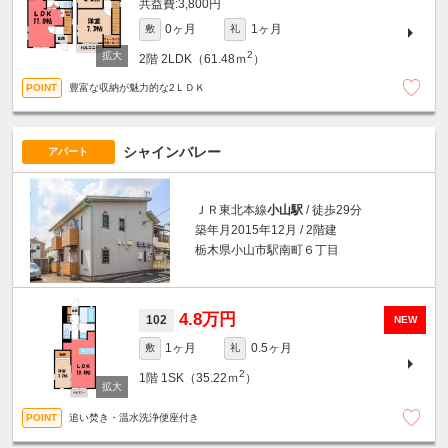
3,800円
0ヶ月
1ヶ月
敷
礼
2
2階
2LDK（61.48ｍ
）
豊富な収納が魅力的な2ＬＤＫ
シャインバレー
アパート
ＪＲ東北本線
小山駅
/ 徒歩29分
築年月2015年12月 / 2階建
栃木県小山市駅南町６丁目
4.8万円
102
NEW
1ヶ月
0.5ヶ月
敷
礼
2
1階
1SK（35.22ｍ
）
追い焚き・温水洗浄便座付き