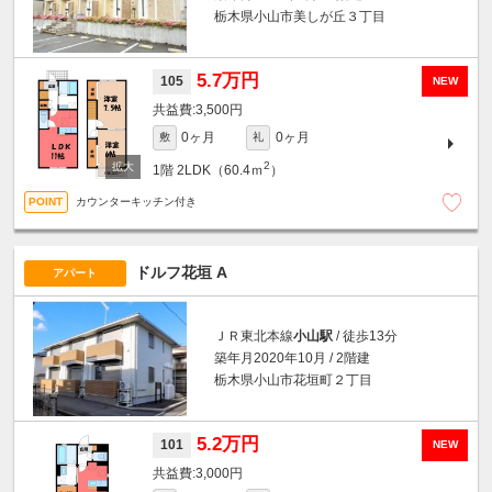
栃木県小山市美しが丘３丁目
5.7万円
105
NEW
3,500円
0ヶ月
0ヶ月
敷
礼
2
1階
2LDK（60.4ｍ
）
カウンターキッチン付き
ドルフ花垣 A
アパート
ＪＲ東北本線
小山駅
/ 徒歩13分
築年月2020年10月 / 2階建
栃木県小山市花垣町２丁目
5.2万円
101
NEW
3,000円