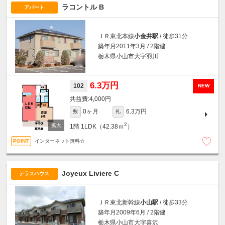
ラコントル B
アパート
ＪＲ東北本線
小金井駅
/ 徒歩31分
築年月2011年3月 / 2階建
栃木県小山市大字羽川
6.3万円
102
NEW
4,000円
0ヶ月
6.3万円
敷
礼
2
1階
1LDK（42.38ｍ
）
インターネット無料☆
Joyeux Liviere C
テラスハウス
ＪＲ東北新幹線
小山駅
/ 徒歩33分
築年月2009年6月 / 2階建
栃木県小山市大字喜沢