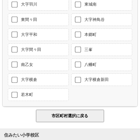
大字羽川
東城南
東間々田
大字神鳥谷
大字平和
本郷町
大字間々田
三峯
南乙女
八幡町
大字横倉
大字横倉新田
若木町
住みたい小学校区