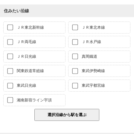
住みたい沿線
ＪＲ東北新幹線
ＪＲ東北本線
ＪＲ両毛線
ＪＲ水戸線
ＪＲ日光線
真岡鐵道
関東鉄道常総線
東武伊勢崎線
東武日光線
東武宇都宮線
湘南新宿ライン宇須