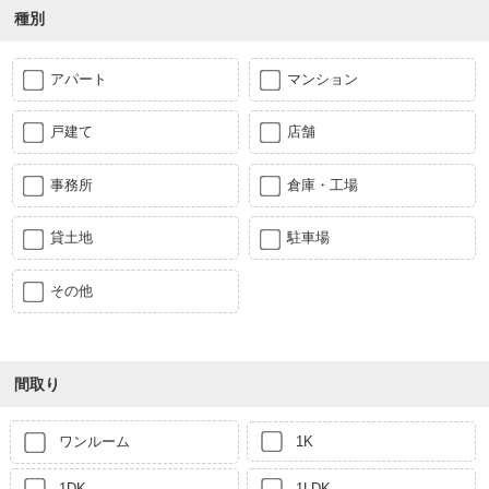
種別
アパート
マンション
戸建て
店舗
事務所
倉庫・工場
貸土地
駐車場
その他
間取り
ワンルーム
1K
1DK
1LDK