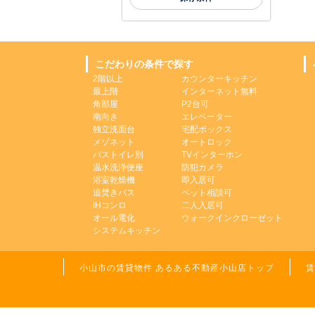
こだわりの条件で探す
2階以上
カウンターキッチン
最上階
インターネット無料
角部屋
P2台可
南向き
エレベーター
独立洗面台
宅配ボックス
メゾネット
オートロック
バストイレ別
TVインターホン
温水洗浄便座
防犯カメラ
浴室乾燥機
即入居可
追焚きバス
ペット相談可
IHコンロ
二人入居可
オール電化
ウォークインクローゼット
システムキッチン
小山市の賃貸物件 あるある不動産小山店トップ
賃