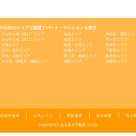
小山市のエリアで賃貸アパート・マンションを探す
小山中心地（西口）エリア
城北エリア
神烏谷・粟宮エリ
小山中心地（東口）エリア
城東エリア
間々田エリア
犬塚エリア
駅南・土塔エリア
野木町エリア
羽川・喜沢エリア
結城市エリア
下野市エリア
若木・花垣エリア
雨ヶ谷・横倉エリア
栃木市エリア
大行寺・白鴎大・城西エリア
城南エリア
筑西市エリア
貸物件検索
お気に入り
閲覧履歴
会社概要
個人
Copyright(C) あるある不動産 小山店