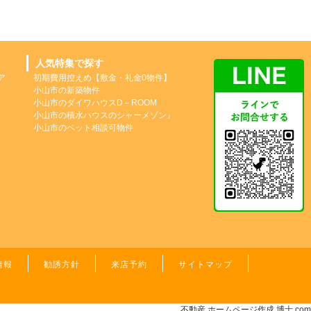
人気特集で探す
ア
初期費用控えめ【敷金・礼金0物件】
小山市の新築物件
小山市のダイワハウスD－ROOM
小山市の積水ハウスのシャーメゾン』
小山市のペット相談可物件
情報
勧誘方針
来店予約
サイトマップ
不動産 ホームページ作成
博士.com