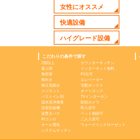
女性にオススメ
快適設備
ハイグレード設備
こだわりの条件で探す
2階以上
カウンターキッチン
最上階
インターネット無料
角部屋
P2台可
南向き
エレベーター
独立洗面台
宅配ボックス
メゾネット
オートロック
バストイレ別
TVインターホン
温水洗浄便座
防犯カメラ
浴室乾燥機
即入居可
追焚きバス
ペット相談可
IHコンロ
二人入居可
オール電化
ウォークインクローゼット
システムキッチン