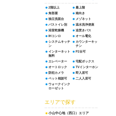
2階以上
最上階
角部屋
南向き
独立洗面台
メゾネット
バストイレ別
温水洗浄便座
浴室乾燥機
追焚きバス
IHコンロ
オール電化
システムキッチ
カウンターキッ
ン
チン
インターネット
P2台可
無料
エレベーター
宅配ボックス
オートロック
TVインターホン
防犯カメラ
即入居可
ペット相談可
二人入居可
ウォークインク
ローゼット
エリアで探す
小山中心地（西口）エリア