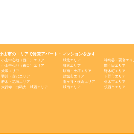
小山市のエリアで賃貸アパート・マンションを探す
小山中心地（西口）エリア
城北エリア
神烏谷・粟宮エリ
小山中心地（東口）エリア
城東エリア
間々田エリア
犬塚エリア
駅南・土塔エリア
野木町エリア
羽川・喜沢エリア
結城市エリア
下野市エリア
若木・花垣エリア
雨ヶ谷・横倉エリア
栃木市エリア
大行寺・白鴎大・城西エリア
城南エリア
筑西市エリア