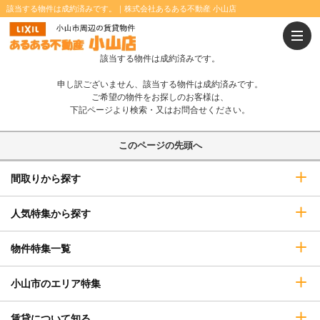
該当する物件は成約済みです。｜株式会社あるある不動産 小山店
温水洗浄便座
浴室乾燥機
追焚きバス
IHコンロ
該当する物件は成約済みです。
オール電化
インターネット無料
申し訳ございません、該当する物件は成約済みです。
システムキッチン
カウンターキッチン
ご希望の物件をお探しのお客様は、
下記ページより検索・又はお問合せください。
P2台可
エレベーター
このページの先頭へ
宅配ボックス
オートロック
間取りから探す
TVインターホン
防犯カメラ
即入居可
ペット相談可
人気特集から探す
二人入居可
ウォークインクローゼット
物件特集一覧
小山市のエリア特集
賃貸について知る