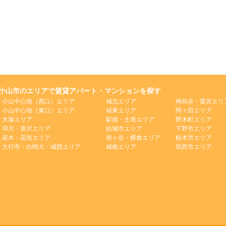
小山市のエリアで賃貸アパート・マンションを探す
小山中心地（西口）エリア
城北エリア
神烏谷・粟宮エリ
小山中心地（東口）エリア
城東エリア
間々田エリア
犬塚エリア
駅南・土塔エリア
野木町エリア
羽川・喜沢エリア
結城市エリア
下野市エリア
若木・花垣エリア
雨ヶ谷・横倉エリア
栃木市エリア
大行寺・白鴎大・城西エリア
城南エリア
筑西市エリア