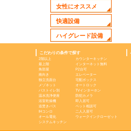
女性にオススメ
快適設備
ハイグレード設備
こだわりの条件で探す
2階以上
カウンターキッチン
最上階
インターネット無料
角部屋
P2台可
南向き
エレベーター
独立洗面台
宅配ボックス
メゾネット
オートロック
バストイレ別
TVインターホン
温水洗浄便座
防犯カメラ
浴室乾燥機
即入居可
追焚きバス
ペット相談可
IHコンロ
二人入居可
オール電化
ウォークインクローゼット
システムキッチン