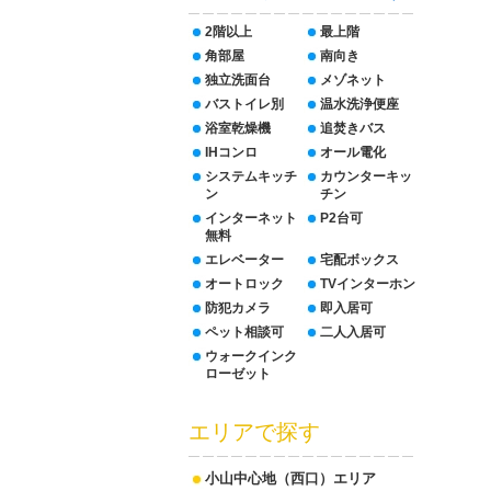
2階以上
最上階
角部屋
南向き
独立洗面台
メゾネット
バストイレ別
温水洗浄便座
浴室乾燥機
追焚きバス
IHコンロ
オール電化
システムキッチ
カウンターキッ
ン
チン
インターネット
P2台可
無料
エレベーター
宅配ボックス
オートロック
TVインターホン
防犯カメラ
即入居可
ペット相談可
二人入居可
ウォークインク
ローゼット
エリアで探す
小山中心地（西口）エリア