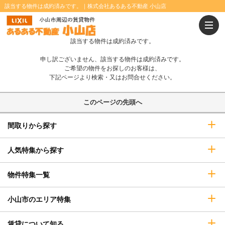
該当する物件は成約済みです。｜株式会社あるある不動産 小山店
温水洗浄便座
浴室乾燥機
追焚きバス
IHコンロ
該当する物件は成約済みです。
オール電化
インターネット無料
申し訳ございません、該当する物件は成約済みです。
システムキッチン
カウンターキッチン
ご希望の物件をお探しのお客様は、
下記ページより検索・又はお問合せください。
P2台可
エレベーター
このページの先頭へ
宅配ボックス
オートロック
間取りから探す
TVインターホン
防犯カメラ
即入居可
ペット相談可
人気特集から探す
二人入居可
ウォークインクローゼット
物件特集一覧
小山市のエリア特集
賃貸について知る