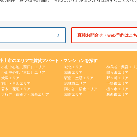
果の物件一覧や物件詳細の「お気に入り」ボタンから登録することがで
直接お問合せ・web予約はこ
小山市のエリアで賃貸アパート・マンションを探す
小山中心地（西口）エリア
城北エリア
神烏谷・粟宮エリ
小山中心地（東口）エリア
城東エリア
間々田エリア
犬塚エリア
駅南・土塔エリア
野木町エリア
羽川・喜沢エリア
結城市エリア
下野市エリア
若木・花垣エリア
雨ヶ谷・横倉エリア
栃木市エリア
大行寺・白鴎大・城西エリア
城南エリア
筑西市エリア