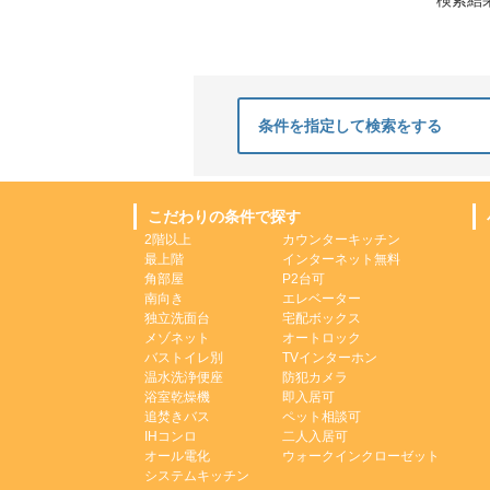
検索結
条件を指定して検索をする
こだわりの条件で探す
2階以上
カウンターキッチン
最上階
インターネット無料
角部屋
P2台可
南向き
エレベーター
独立洗面台
宅配ボックス
メゾネット
オートロック
バストイレ別
TVインターホン
温水洗浄便座
防犯カメラ
浴室乾燥機
即入居可
追焚きバス
ペット相談可
IHコンロ
二人入居可
オール電化
ウォークインクローゼット
システムキッチン