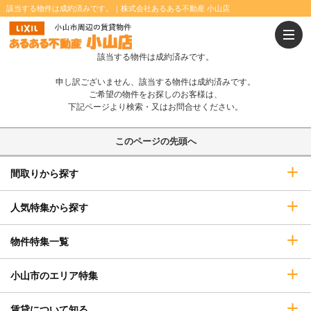
該当する物件は成約済みです。｜株式会社あるある不動産 小山店
温水洗浄便座
浴室乾燥機
追焚きバス
IHコンロ
該当する物件は成約済みです。
オール電化
インターネット無料
申し訳ございません、該当する物件は成約済みです。
システムキッチン
カウンターキッチン
ご希望の物件をお探しのお客様は、
下記ページより検索・又はお問合せください。
P2台可
エレベーター
このページの先頭へ
宅配ボックス
オートロック
間取りから探す
TVインターホン
防犯カメラ
即入居可
ペット相談可
人気特集から探す
二人入居可
ウォークインクローゼット
物件特集一覧
小山市のエリア特集
賃貸について知る