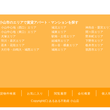
小山市のエリアで賃貸アパート・マンションを探す
小山中心地（西口）エリア
城北エリア
神烏谷・粟宮エリ
小山中心地（東口）エリア
城東エリア
間々田エリア
犬塚エリア
駅南・土塔エリア
野木町エリア
羽川・喜沢エリア
結城市エリア
下野市エリア
若木・花垣エリア
雨ヶ谷・横倉エリア
栃木市エリア
大行寺・白鴎大・城西エリア
城南エリア
筑西市エリア
貸物件検索
お気に入り
閲覧履歴
会社概要
個人
Copyright(C) あるある不動産 小山店