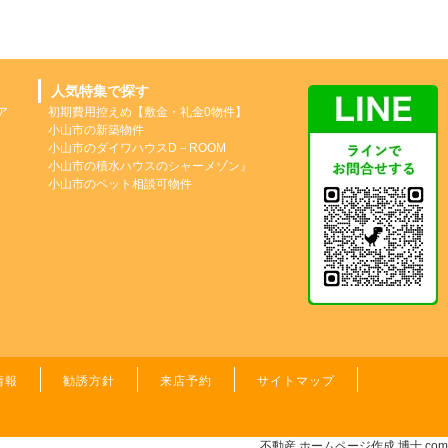
人気特集で探す
ア
初期費用控えめ【敷金・礼金0物件】
小山市の新築物件
小山市のダイワハウスD－ROOM
小山市の積水ハウスのシャーメゾン』
小山市のペット相談可物件
情報
勧誘方針
来店予約
サイトマップ
不動産 ホームページ作成
博士.com