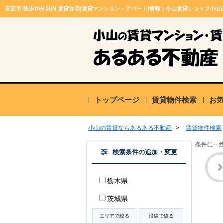
安芸市 徒歩10分以内 賃貸住宅[賃貸マンション・アパート]情報｜小山賃貸ショップ小山
トップページ
賃貸物件検索
お
小山の賃貸ならあるある不動産
>
賃貸物件検索
条件に一
検索条件の追加・変更
栃木県
茨城県
エリアで絞る
沿線で絞る