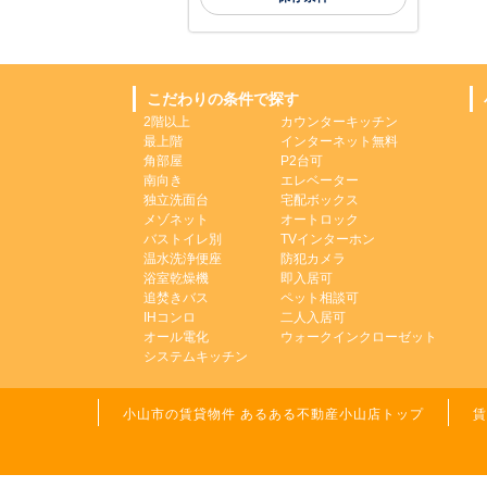
こだわりの条件で探す
2階以上
カウンターキッチン
最上階
インターネット無料
角部屋
P2台可
南向き
エレベーター
独立洗面台
宅配ボックス
メゾネット
オートロック
バストイレ別
TVインターホン
温水洗浄便座
防犯カメラ
浴室乾燥機
即入居可
追焚きバス
ペット相談可
IHコンロ
二人入居可
オール電化
ウォークインクローゼット
システムキッチン
小山市の賃貸物件 あるある不動産小山店トップ
賃