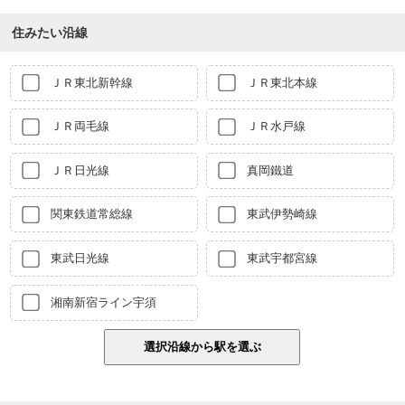
住みたい沿線
ＪＲ東北新幹線
ＪＲ東北本線
ＪＲ両毛線
ＪＲ水戸線
ＪＲ日光線
真岡鐵道
関東鉄道常総線
東武伊勢崎線
東武日光線
東武宇都宮線
湘南新宿ライン宇須