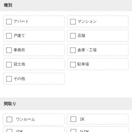
種別
アパート
マンション
戸建て
店舗
事務所
倉庫・工場
貸土地
駐車場
その他
間取り
ワンルーム
1K
1DK
1LDK