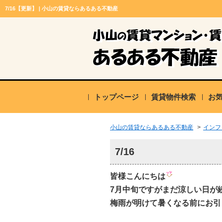
7/16【更新】 | 小山の賃貸ならあるある不動産
トップページ
賃貸物件検索
お
小山の賃貸ならあるある不動産
>
インフ
7/16
皆様こんにちは
7月中旬ですがまだ涼しい日が
梅雨が明けて暑くなる前にお引