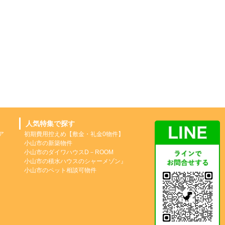
人気特集で探す
ア
初期費用控えめ【敷金・礼金0物件】
小山市の新築物件
小山市のダイワハウスD－ROOM
小山市の積水ハウスのシャーメゾン』
小山市のペット相談可物件