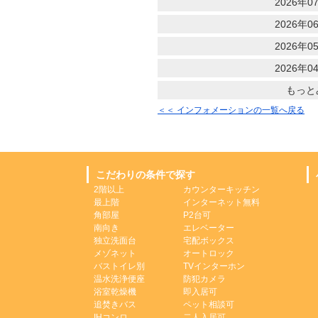
2026年07
2026年06
2026年05
2026年04
もっと
＜＜ インフォメーションの一覧へ戻る
こだわりの条件で探す
2階以上
カウンターキッチン
最上階
インターネット無料
角部屋
P2台可
南向き
エレベーター
独立洗面台
宅配ボックス
メゾネット
オートロック
バストイレ別
TVインターホン
温水洗浄便座
防犯カメラ
浴室乾燥機
即入居可
追焚きバス
ペット相談可
IHコンロ
二人入居可