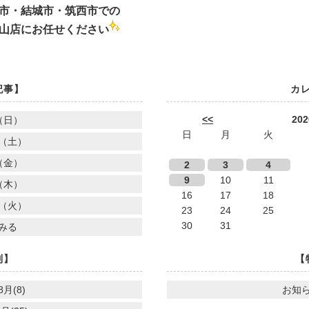
市・結城市・筑西市での
山店にお任せください
記事】
カ
<<
20
（日）
日
月
火
（土）
（金）
2
3
4
9
10
11
（木）
16
17
18
（火）
23
24
25
30
31
みる
別】
【
8月(8)
お知ら