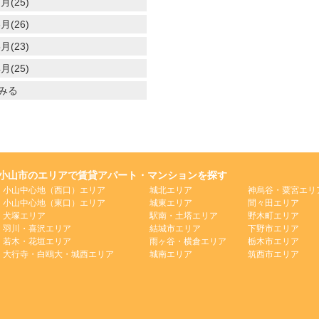
月(25)
月(26)
月(23)
月(25)
みる
小山市のエリアで賃貸アパート・マンションを探す
小山中心地（西口）エリア
城北エリア
神烏谷・粟宮エリ
小山中心地（東口）エリア
城東エリア
間々田エリア
犬塚エリア
駅南・土塔エリア
野木町エリア
羽川・喜沢エリア
結城市エリア
下野市エリア
若木・花垣エリア
雨ヶ谷・横倉エリア
栃木市エリア
大行寺・白鴎大・城西エリア
城南エリア
筑西市エリア