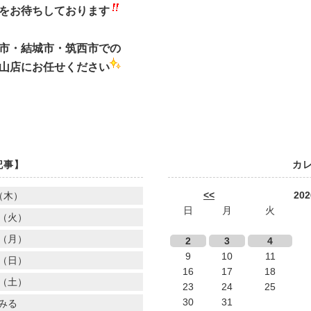
をお待ちしております
市・結城市・筑西市での
山店にお任せください
記事】
カ
<<
20
（木）
日
月
火
（火）
（月）
2
3
4
9
10
11
（日）
16
17
18
（土）
23
24
25
30
31
みる