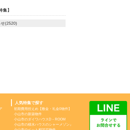
特集】
せ(2520)
人気特集で探す
ア
初期費用控えめ【敷金・礼金0物件】
小山市の新築物件
小山市のダイワハウスD－ROOM
小山市の積水ハウスのシャーメゾン』
小山市のペット相談可物件