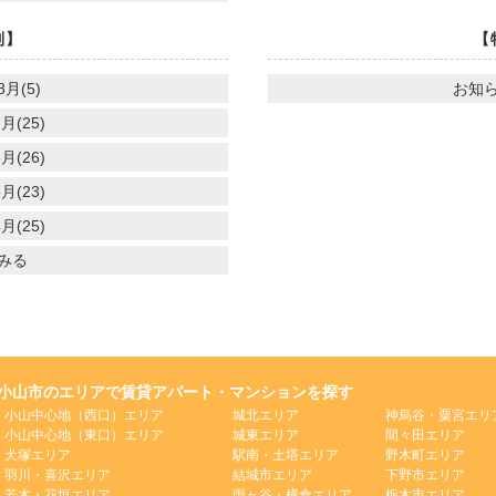
別】
【
8月(5)
お知ら
月(25)
月(26)
月(23)
月(25)
みる
小山市のエリアで賃貸アパート・マンションを探す
小山中心地（西口）エリア
城北エリア
神烏谷・粟宮エリ
小山中心地（東口）エリア
城東エリア
間々田エリア
犬塚エリア
駅南・土塔エリア
野木町エリア
羽川・喜沢エリア
結城市エリア
下野市エリア
若木・花垣エリア
雨ヶ谷・横倉エリア
栃木市エリア