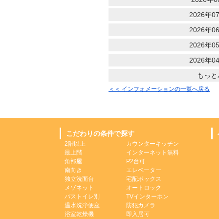
2026年07
2026年06
2026年05
2026年04
もっと
＜＜ インフォメーションの一覧へ戻る
こだわりの条件で探す
2階以上
カウンターキッチン
最上階
インターネット無料
角部屋
P2台可
南向き
エレベーター
独立洗面台
宅配ボックス
メゾネット
オートロック
バストイレ別
TVインターホン
温水洗浄便座
防犯カメラ
浴室乾燥機
即入居可