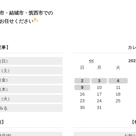
市・結城市・筑西市での
お任せください
記事】
カ
<<
20
（日）
日
月
火
（土）
（金）
2
3
4
9
10
11
（木）
16
17
18
（火）
23
24
25
30
31
みる
別】
【
8月(8)
お知ら