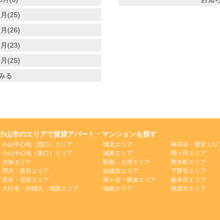
月(25)
月(26)
月(23)
月(25)
みる
小山市のエリアで賃貸アパート・マンションを探す
小山中心地（西口）エリア
城北エリア
神烏谷・粟宮エリ
小山中心地（東口）エリア
城東エリア
間々田エリア
犬塚エリア
駅南・土塔エリア
野木町エリア
羽川・喜沢エリア
結城市エリア
下野市エリア
若木・花垣エリア
雨ヶ谷・横倉エリア
栃木市エリア
大行寺・白鴎大・城西エリア
城南エリア
筑西市エリア