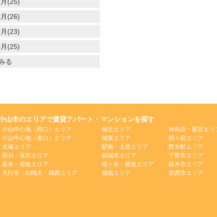
月(25)
月(26)
月(23)
月(25)
みる
小山市のエリアで賃貸アパート・マンションを探す
小山中心地（西口）エリア
城北エリア
神烏谷・粟宮エリ
小山中心地（東口）エリア
城東エリア
間々田エリア
犬塚エリア
駅南・土塔エリア
野木町エリア
羽川・喜沢エリア
結城市エリア
下野市エリア
若木・花垣エリア
雨ヶ谷・横倉エリア
栃木市エリア
大行寺・白鴎大・城西エリア
城南エリア
筑西市エリア