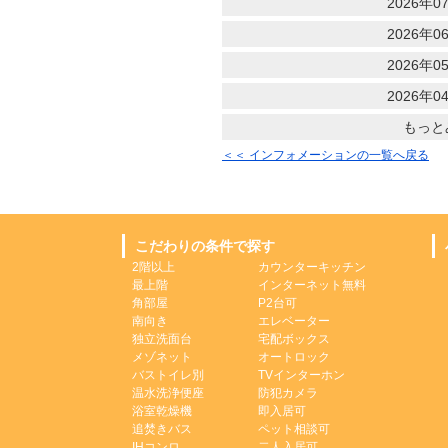
2026年07
2026年06
2026年05
2026年04
もっと
＜＜ インフォメーションの一覧へ戻る
こだわりの条件で探す
2階以上
カウンターキッチン
最上階
インターネット無料
角部屋
P2台可
南向き
エレベーター
独立洗面台
宅配ボックス
メゾネット
オートロック
バストイレ別
TVインターホン
温水洗浄便座
防犯カメラ
浴室乾燥機
即入居可
追焚きバス
ペット相談可
IHコンロ
二人入居可