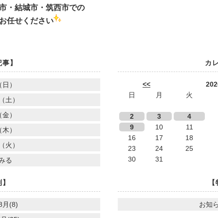
市・結城市・筑西市での
お任せください
記事】
カ
<<
20
（日）
日
月
火
（土）
（金）
2
3
4
9
10
11
（木）
16
17
18
（火）
23
24
25
30
31
みる
別】
【
8月(8)
お知ら