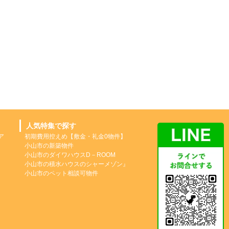
人気特集で探す
ア
初期費用控えめ【敷金・礼金0物件】
小山市の新築物件
小山市のダイワハウスD－ROOM
小山市の積水ハウスのシャーメゾン』
小山市のペット相談可物件