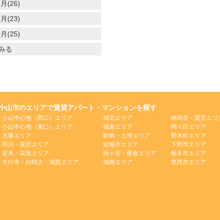
月(26)
月(23)
月(25)
みる
小山市のエリアで賃貸アパート・マンションを探す
小山中心地（西口）エリア
城北エリア
神烏谷・粟宮エリ
小山中心地（東口）エリア
城東エリア
間々田エリア
犬塚エリア
駅南・土塔エリア
野木町エリア
羽川・喜沢エリア
結城市エリア
下野市エリア
若木・花垣エリア
雨ヶ谷・横倉エリア
栃木市エリア
大行寺・白鴎大・城西エリア
城南エリア
筑西市エリア