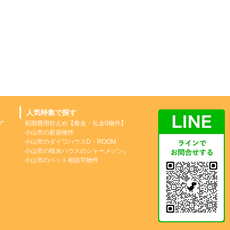
人気特集で探す
ア
初期費用控えめ【敷金・礼金0物件】
小山市の新築物件
小山市のダイワハウスD－ROOM
小山市の積水ハウスのシャーメゾン』
小山市のペット相談可物件