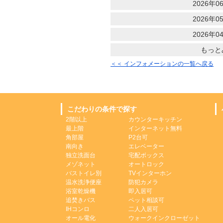
2026年06
2026年05
2026年04
もっと
＜＜ インフォメーションの一覧へ戻る
こだわりの条件で探す
2階以上
カウンターキッチン
最上階
インターネット無料
角部屋
P2台可
南向き
エレベーター
独立洗面台
宅配ボックス
メゾネット
オートロック
バストイレ別
TVインターホン
温水洗浄便座
防犯カメラ
浴室乾燥機
即入居可
追焚きバス
ペット相談可
IHコンロ
二人入居可
オール電化
ウォークインクローゼット