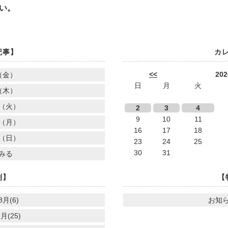
い。
記事】
カ
<<
20
（金）
日
月
火
（木）
（火）
2
3
4
9
10
11
（月）
16
17
18
（日）
23
24
25
30
31
みる
別】
【
8月(6)
お知ら
月(25)