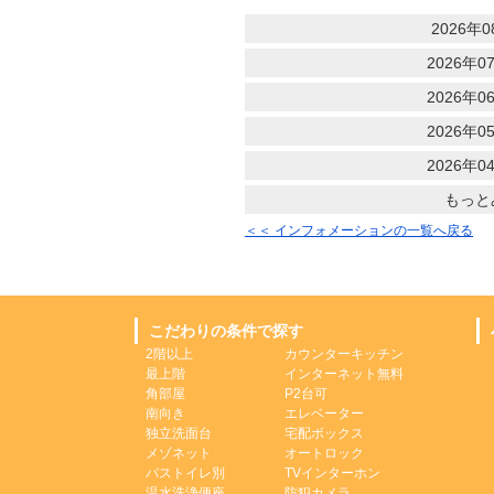
2026年0
2026年07
2026年06
2026年05
2026年04
もっと
＜＜ インフォメーションの一覧へ戻る
こだわりの条件で探す
2階以上
カウンターキッチン
最上階
インターネット無料
角部屋
P2台可
南向き
エレベーター
独立洗面台
宅配ボックス
メゾネット
オートロック
バストイレ別
TVインターホン
温水洗浄便座
防犯カメラ