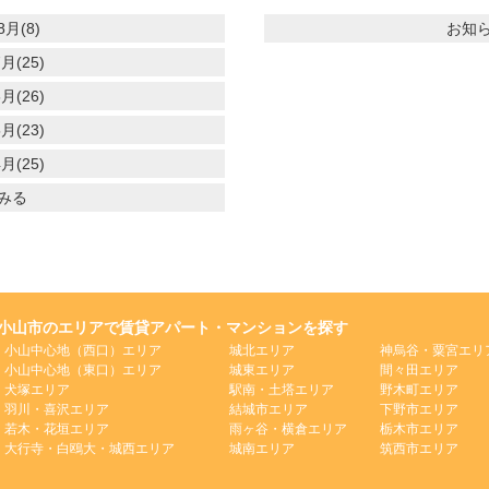
8月(8)
お知ら
月(25)
月(26)
月(23)
月(25)
みる
小山市のエリアで賃貸アパート・マンションを探す
小山中心地（西口）エリア
城北エリア
神烏谷・粟宮エリ
小山中心地（東口）エリア
城東エリア
間々田エリア
犬塚エリア
駅南・土塔エリア
野木町エリア
羽川・喜沢エリア
結城市エリア
下野市エリア
若木・花垣エリア
雨ヶ谷・横倉エリア
栃木市エリア
大行寺・白鴎大・城西エリア
城南エリア
筑西市エリア