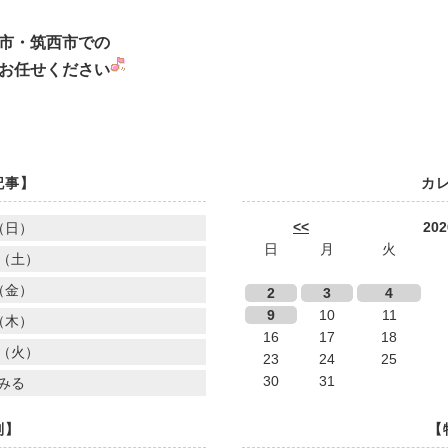
市・筑西市での
お任せください
記事】
カ
<<
20
（日）
日
月
火
（土）
（金）
2
3
4
9
10
11
（木）
16
17
18
（火）
23
24
25
30
31
みる
別】
【