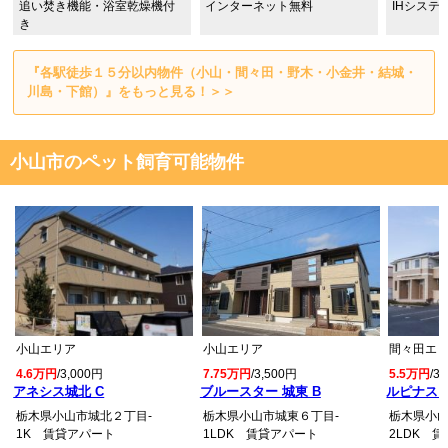
追い焚き機能・浴室乾燥機付
インターネット無料
IHシステ
き
『各駅徒歩１５分以内物件（小山・間々田・野木・小金井・結城・
川島・下館）』をもっと見る！＞＞
小山市のペット飼育可能物件
小山エリア
小山エリア
間々田エ
4.6万円
/3,000円
7.75万円
/3,500円
5.5万円
/3
アネシス城北 C
ブルースター 城東 B
ルピナス
栃木県小山市城北２丁目-
栃木県小山市城東６丁目-
栃木県小山
1K 賃貸アパート
1LDK 賃貸アパート
2LDK 