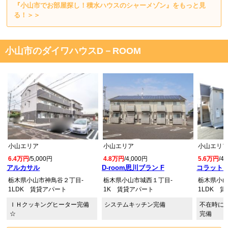
『小山市でお部屋探し！積水ハウスのシャーメゾン』をもっと見
る！＞＞
小山市のダイワハウスD－ROOM
小山エリア
小山エリア
小山エリ
6.4万円
/5,000円
4.8万円
/4,000円
5.6万円
/4
アルカサル
D-room思川ブラン F
コラット 
栃木県小山市神鳥谷２丁目-
栃木県小山市城西１丁目-
栃木県小山
1LDK 賃貸アパート
1K 賃貸アパート
1LDK 
ＩＨクッキングヒーター完備
システムキッチン完備
不在時に
☆
完備