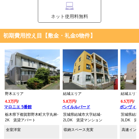
ネット使用料無料
初期費用控え目【敷金・礼金0物件】
野木エリア
結城エリア
結城エリ
4.3万円
/
5.8万円
/
6.5万円
/
マロニエ 5番館
ペイルルバード
ボンヴィ
栃木県下都賀郡野木町大字丸林-
茨城県結城市大字結城-
茨城県結城
2K 賃貸アパート
2LDK 賃貸マンション
3LDK 
全室洋室
収納スペース充実
高速イン