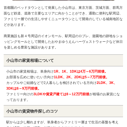
首都圏のベッドタウンとして発展した小山市は、東京方面、茨城方面、群馬方
面など鉄道、道路で主要なエリアに向かうことができ、通勤に便利な駅周辺、
ファミリー層での生活しやすくニュータウンとして開発のしている城南地区な
どがあります。
商業施設も新４号周辺のイオンモール、駅周辺のロブレ、遊園地の跡地をショ
ッピングモールとして開発したおやまゆうえんハーヴェストウォークなど休日
を楽しめる豊富な施設があります。
小山市の
家賃相場について
小山市の家賃相場は、単身向け
1R、1K、1DKは4万～6万円前後。
お部屋を広めに使いたい方向け
1LDK、2K、2DKは5～7万円前後。
カップルやご結婚などで2人暮らしを検討されている方向け
2LDK、3K、
3DKは6～9万円前後。
ファミリー向けの
3LDKや賃貸戸建ては8～12万円前後
が相場のお家賃にな
っております。
小山市の
賃貸物件探しのコツ
駅からは少し離れますが、単身者からファミリー層まで生活の基盤を考え