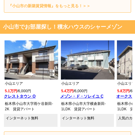
『小山市の新築賃貸情報』をもっと見る！＞＞
小山市でお部屋探し！積水ハウスのシャーメゾン
小山エリア
小山エリア
小山エリ
5.1万円
/6,000円
5.4万円
/6,000円
5.8万円
/6
クレストタウン O
メゾン・ド・ソレイユ C
オークス 
栃木県小山市大字雨ケ谷新田-
栃木県小山市大字横倉新田-
栃木県小山
2K 賃貸アパート
1LDK 賃貸アパート
1LDK 
インターネット無料
インターネット無料
人気のカ