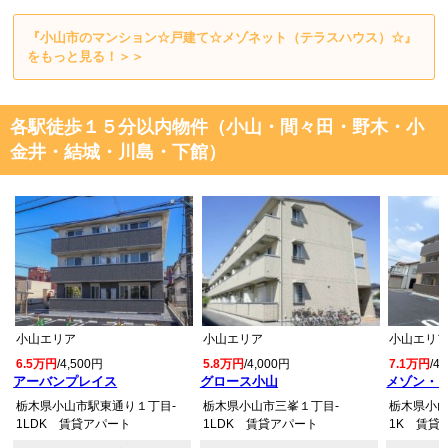
『小山市のマンション☆戸建て☆メゾネット（テラスハウス）☆』
をもっと見る！＞＞
各駅徒歩１５分以内物件（小山・間々田・野木・小
金井・結城・川島・下館）
小山エリア
小山エリア
小山エリ
6.5万円
/4,500円
5.8万円
/4,000円
7.1万円
/4
アーバンプレイス
グロース小山
メゾン・
栃木県小山市駅東通り１丁目-
栃木県小山市三峯１丁目-
栃木県小山
1LDK 賃貸アパート
1LDK 賃貸アパート
1K 賃貸