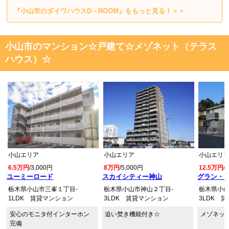
『小山市のダイワハウスD－ROOM』をもっと見る！＞＞
小山市のマンション☆戸建て☆メゾネット（テラス
ハウス）☆
小山エリア
小山エリア
小山エリ
6.5万円
/3,000円
8万円
/5,000円
12.5万円
/
ユーミーロード
スカイシティー神山
グラン・シ
栃木県小山市三峯１丁目-
栃木県小山市神山２丁目-
栃木県小山
1LDK 賃貸マンション
3LDK 賃貸マンション
3LDK 
安心のモニタ付インターホン
追い焚き機能付き☆
メゾネット
完備