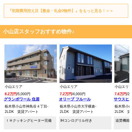
『初期費用控え目【敷金・礼金0物件】』をもっと見る！＞＞
小山店スタッフおすすめ物件♪
小山エリア
小山エリア
小山エリ
8.2万円
/5,000円
7.2万円
/4,000円
7.6万円
/2
グランポワール 住居
オリーブ フルール
サウスヒル
栃木県小山市神鳥谷４丁目-
栃木県小山市大字横倉-
栃木県小山
2LDK 賃貸アパート
2LDK 賃貸アパート
2LDK 
ＩＨクッキングヒーター完備
IHコンログリル付き
追焚機能