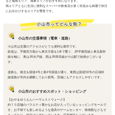
ると城南エリア、城東エリアがおすすめになります。
両エリアともに生活に便利なスーパーや飲食店が多く街並みも綺麗で休日
にお出かけするエリアが豊富です。
小山市の交通事情（電車・道路）
小山市は交通のアクセスがとても便利な都市です。
鉄道は、宇都宮方面から東京方面を1本で繋ぐ、JR宇都宮線と東北新幹
線を軸に、東はJR水戸線、西はJR両毛線が小山駅で始発がございま
す。
道路も、南北を国道4号と新4号国道が通り、東西は国道50号の広域幹
線道路が市内を横断しており群馬、茨城にもアクセスしやすいです。
小山市のおすすめスポット・ショッピング
【おやまゆうえんハーヴェストウォーク】
約７０店舗のバラエティ豊かなお店が入っているショッピングモールで
す。お子様でも楽しめるような遊具やゲームセンター、映画館などもそ
ろっており、休日はにぎわっています。温泉施設もございます。