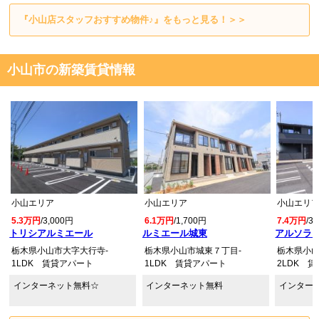
『小山店スタッフおすすめ物件♪』をもっと見る！＞＞
小山市の新築賃貸情報
小山エリア
小山エリア
小山エリ
5.3万円
/3,000円
6.1万円
/1,700円
7.4万円
/3
トリシアルミエール
ルミエール城東
アルソラー
栃木県小山市大字大行寺-
栃木県小山市城東７丁目-
栃木県小山
1LDK 賃貸アパート
1LDK 賃貸アパート
2LDK 
インターネット無料☆
インターネット無料
インター