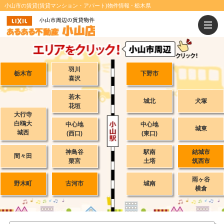
小山市の賃貸(賃貸マンション・アパート)物件情報 - 栃木県
羽川
栃木市
下野市
喜沢
若木
城北
犬塚
花垣
大行寺
白鴎大
中心地
中心地
城東
城西
(西口)
(東口)
神鳥谷
駅南
結城市
間々田
栗宮
土塔
筑西市
雨ヶ谷
野木町
古河市
城南
横倉