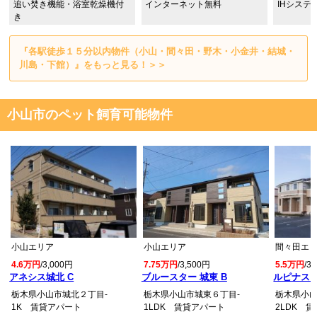
追い焚き機能・浴室乾燥機付
インターネット無料
IHシステ
き
『各駅徒歩１５分以内物件（小山・間々田・野木・小金井・結城・
川島・下館）』をもっと見る！＞＞
小山市のペット飼育可能物件
小山エリア
小山エリア
間々田エ
4.6万円
/3,000円
7.75万円
/3,500円
5.5万円
/3
アネシス城北 C
ブルースター 城東 B
ルピナス
栃木県小山市城北２丁目-
栃木県小山市城東６丁目-
栃木県小山
1K 賃貸アパート
1LDK 賃貸アパート
2LDK 