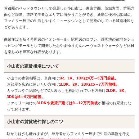
首都圏のベッドタウンとして発展した小山市は、東京方面、茨城方面、群馬方
面など鉄道、道路で主要なエリアに向かうことができ、通勤に便利な駅周辺、
ファミリー層での生活しやすくニュータウンとして開発のしている城南地区な
どがあります。
商業施設も新４号周辺のイオンモール、駅周辺のロブレ、遊園地の跡地をショ
ッピングモールとして開発したおやまゆうえんハーヴェストウォークなど休日
を楽しめる豊富な施設があります。
小山市の
家賃相場について
小山市の家賃相場は、単身向け
1R、1K、1DKは4万～6万円前後。
お部屋を広めに使いたい方向け
1LDK、2K、2DKは5～7万円前後。
カップルやご結婚などで2人暮らしを検討されている方向け
2LDK、3K、
3DKは6～9万円前後。
ファミリー向けの
3LDKや賃貸戸建ては8～12万円前後
が相場のお家賃にな
っております。
小山市の
賃貸物件探しのコツ
駅からは少し離れますが、単身者からファミリー層まで生活の基盤を考え