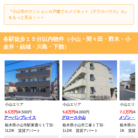
『小山市のマンション☆戸建て☆メゾネット（テラスハウス）☆』
をもっと見る！＞＞
各駅徒歩１５分以内物件（小山・間々田・野木・小
金井・結城・川島・下館）
小山エリア
小山エリア
小山エリ
6.5万円
/4,500円
5.8万円
/4,000円
7.1万円
/4
アーバンプレイス
グロース小山
メゾン・
栃木県小山市駅東通り１丁目-
栃木県小山市三峯１丁目-
栃木県小山
1LDK 賃貸アパート
1LDK 賃貸アパート
1K 賃貸