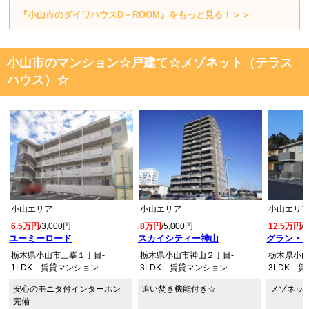
『小山市のダイワハウスD－ROOM』をもっと見る！＞＞
小山市のマンション☆戸建て☆メゾネット（テラス
ハウス）☆
小山エリア
小山エリア
小山エリ
6.5万円
/3,000円
8万円
/5,000円
12.5万円
/
ユーミーロード
スカイシティー神山
グラン・シ
栃木県小山市三峯１丁目-
栃木県小山市神山２丁目-
栃木県小山
1LDK 賃貸マンション
3LDK 賃貸マンション
3LDK 
安心のモニタ付インターホン
追い焚き機能付き☆
メゾネット
完備