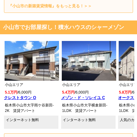
『小山市の新築賃貸情報』をもっと見る！＞＞
小山市でお部屋探し！積水ハウスのシャーメゾン
小山エリア
小山エリア
小山エリ
5.1万円
/6,000円
5.4万円
/6,000円
5.8万円
/6
クレストタウン O
メゾン・ド・ソレイユ C
オークス 
栃木県小山市大字雨ケ谷新田-
栃木県小山市大字横倉新田-
栃木県小山
2K 賃貸アパート
1LDK 賃貸アパート
1LDK 
インターネット無料
インターネット無料
人気のカ