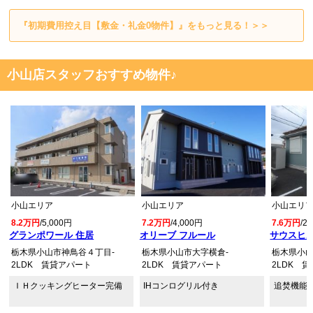
『初期費用控え目【敷金・礼金0物件】』をもっと見る！＞＞
小山店スタッフおすすめ物件♪
小山エリア
小山エリア
小山エリ
8.2万円
/5,000円
7.2万円
/4,000円
7.6万円
/2
グランポワール 住居
オリーブ フルール
サウスヒル
栃木県小山市神鳥谷４丁目-
栃木県小山市大字横倉-
栃木県小山
2LDK 賃貸アパート
2LDK 賃貸アパート
2LDK 
ＩＨクッキングヒーター完備
IHコンログリル付き
追焚機能