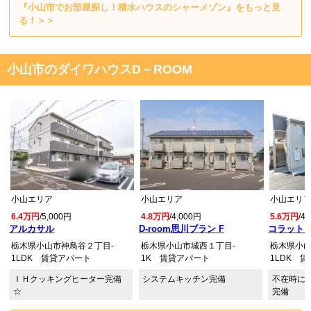
『小山市でお部屋探し！積水ハウスのシャーメゾン』をもっと見
る！＞＞
小山市のダイワハウスD－ROOM
小山エリア
小山エリア
小山エリ
6.4万円
/5,000円
4.8万円
/4,000円
5.6万円
/4
アルカサル
D-room思川ブラン F
コラット 
栃木県小山市神鳥谷２丁目-
栃木県小山市城西１丁目-
栃木県小山
1LDK 賃貸アパート
1K 賃貸アパート
1LDK 
ＩＨクッキングヒーター完備
システムキッチン完備
不在時に
☆
完備