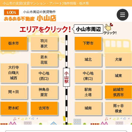
小山市の賃貸(賃貸マンション・アパート)物件情報 - 栃木県
羽川
栃木市
下野市
喜沢
若木
城北
犬塚
花垣
大行寺
白鴎大
中心地
中心地
城東
城西
(西口)
(東口)
神鳥谷
駅南
結城市
間々田
栗宮
土塔
筑西市
雨ヶ谷
野木町
古河市
城南
横倉