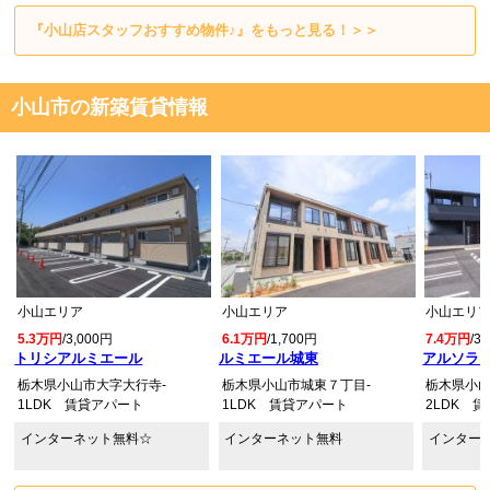
『小山店スタッフおすすめ物件♪』をもっと見る！＞＞
小山市の新築賃貸情報
小山エリア
小山エリア
小山エリ
5.3万円
/3,000円
6.1万円
/1,700円
7.4万円
/3
トリシアルミエール
ルミエール城東
アルソラー
栃木県小山市大字大行寺-
栃木県小山市城東７丁目-
栃木県小山
1LDK 賃貸アパート
1LDK 賃貸アパート
2LDK 
インターネット無料☆
インターネット無料
インター