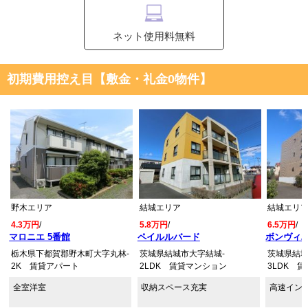
ネット使用料無料
初期費用控え目【敷金・礼金0物件】
野木エリア
結城エリア
結城エリ
4.3万円
/
5.8万円
/
6.5万円
/
マロニエ 5番館
ペイルルバード
ボンヴィ
栃木県下都賀郡野木町大字丸林-
茨城県結城市大字結城-
茨城県結城
2K 賃貸アパート
2LDK 賃貸マンション
3LDK 
全室洋室
収納スペース充実
高速イン